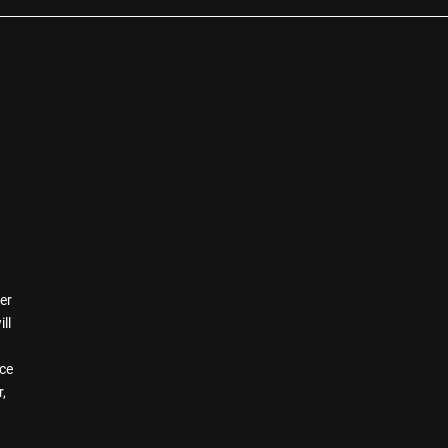
er
ll
ce
,