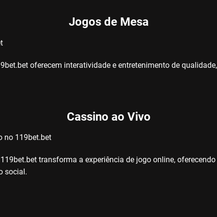
Jogos de Mesa
t
9bet.bet oferecem interatividade e entretenimento de qualidad
Cassino ao Vivo
o no 119bet.bet
119bet.bet transforma a experiência de jogo online, oferecend
 social.