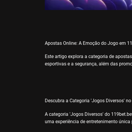
Apostas Online: A Emoção do Jogo em 11
Este artigo explora a categoria de aposta
esportivas e a segurança, além das promo
Descubra a Categoria 'Jogos Diversos' no
A categoria 'Jogos Diversos' do 119bet.b
uma experiência de entretenimento única 