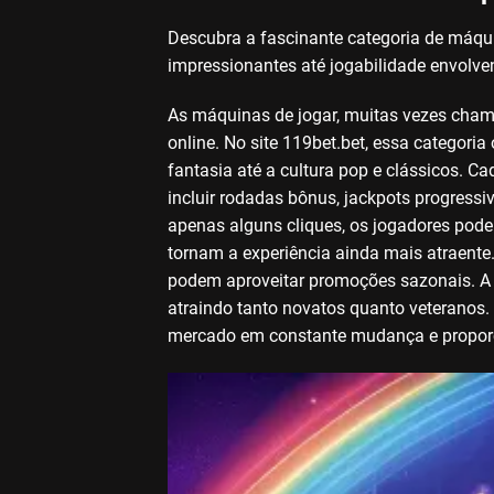
Descubra a fascinante categoria de máqui
impressionantes até jogabilidade envolv
As máquinas de jogar, muitas vezes cham
online. No site 119bet.bet, essa categor
fantasia até a cultura pop e clássicos. C
incluir rodadas bônus, jackpots progress
apenas alguns cliques, os jogadores podem
tornam a experiência ainda mais atraente
podem aproveitar promoções sazonais. A a
atraindo tanto novatos quanto veteranos.
mercado em constante mudança e proporc