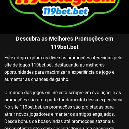
Descubra as Melhores Promoções em
119bet.bet
Este artigo explora as diversas promoções oferecidas pelo
site de jogos 119bet.bet, destacando as melhores
oportunidades para maximizar a experiência de jogo e
aumentar as chances de ganho.
O mundo dos jogos online está sempre em evolução, e as
promoções são uma parte fundamental dessa experiência.
No site 119bet.bet, as promoções são projetadas para
atrair novos jogadores e manter os antigos engajados.
Desde bônus de boas-vindas até promoções sazonais,
essas ofertas oferecem aos jogadores uma chance de