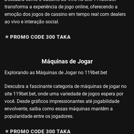
transforma a experiência de jogo online, oferecendo a
emoção dos jogos de cassino em tempo real com dealers
ao vivo e interação social.
⭐️ PROMO CODE 300 TAKA
Máquinas de Jogar
Explorando as Máquinas de Jogar no 119bet.bet
Descubra a fascinante categoria de máquinas de jogar no
site 119bet.bet, onde uma variedade de jogos espera por
você. Desde gráficos impressionantes até jogabilidade
envolvente, saiba como essas máquinas mantêm a
popularidade entre os jogadores.
⭐️ PROMO CODE 300 TAKA