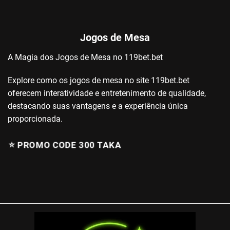
Jogos de Mesa
A Magia dos Jogos de Mesa no 119bet.bet
Explore como os jogos de mesa no site 119bet.bet
oferecem interatividade e entretenimento de qualidade,
destacando suas vantagens e a experiência única
proporcionada.
⭐️ PROMO CODE 300 TAKA